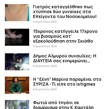
Γιατρός καταγγέλθηκε πως
χτύπησε δύο γυναίκες στα
Επείγοντα του Νοσοκομείου!
9 Αυγούστου 2026
15χρονος κατήγγειλε 17χρονο
για βιασμούς κατ’
εξακολούθηση στην Σκιάθο
9 Αυγούστου 2026
Δήμος Αλμυρού συναυλίες: Η
ΔΙΑΥΓΕΙΑ σας ενημερώνει…
8 Αυγούστου 2026
Η “ξένη” Μαρίνα παραμένει στο
ΣΥΡΙΖΑ -Τί είπε στο istigmes
8 Αυγούστου 2026
Φωτιά από τηγάνι σε
διαμέρισμα στην Κ.Καρτάλη