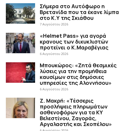
Σήμερα στο Αυτόφωρο η
Βρετανίδα που τα έκανε λίμπα
στο Κ.Υ της Σκιάθου
7 Αυγούστου 2026
«Helmet Pass» για αγορά
κρανους των δικυκλιστών
προτείνει ο Κ.Μαραβέγιας
6 Αυγούστου 2026
Μπουκώρος: «Ζητά θεσμικές
λύσεις για την προμήθεια
καυσίμων στις δημόσιες
υπηρεσίες της Αλοννήσου»
6 Αυγούστου 2026
Ζ. Μακρή: «Τέσσερις
προσλήψεις πληρωμάτων
ασθενοφόρων για τα ΚΥ
Βελεστίνου, Ζαγοράς,
Αργαλαστής και Σκοπέλου»
6 Αυγούστου 2026