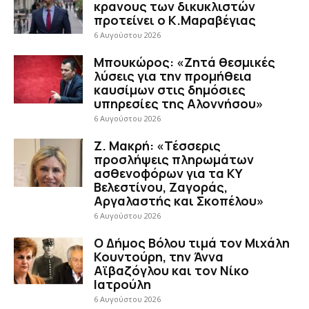
κρανους των δικυκλιστών
προτείνει ο Κ.Μαραβέγιας
6 Αυγούστου 2026
Μπουκώρος: «Ζητά θεσμικές
λύσεις για την προμήθεια
καυσίμων στις δημόσιες
υπηρεσίες της Αλοννήσου»
6 Αυγούστου 2026
Ζ. Μακρή: «Τέσσερις
προσλήψεις πληρωμάτων
ασθενοφόρων για τα ΚΥ
Βελεστίνου, Ζαγοράς,
Αργαλαστής και Σκοπέλου»
6 Αυγούστου 2026
Ο Δήμος Βόλου τιμά τον Μιχάλη
Κουντούρη, την Άννα
Αϊβαζόγλου και τον Νίκο
Ιατρούλη
6 Αυγούστου 2026