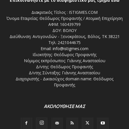
Επικοινωνήστε με το διαφημιστικό μας τμήμα εδώ
Διακριτικός Τίτλος : ISTIGMES.COM
Όνομα Εταιρείας: Θεόδωρος Προφαντής / Ατομική Επιχείρηση
ΑΦΜ: 160439799
ΔΟΥ: ΒΟΛΟΥ
Διεύθυνση: Αντιγονιδών - Ξενοκράτους, Βόλος, ΤΚ 38221
Τηλ: 2421044675
Email:
info@istigmes.com
Ιδιοκτήτης: Θεόδωρος Προφαντής
Νόμιμος εκπρόσωπος: Γιάννης Αναστασίου
Δ/ντης: Θεόδωρος Προφαντής
Δ/ντης Σύνταξης: Γιάννης Αναστασίου
Διαχειριστής - Δικαιούχος domain name: Θεόδωρος
Προφαντής
ΑΚΟΛΟΥΘΗΣΕ ΜΑΣ