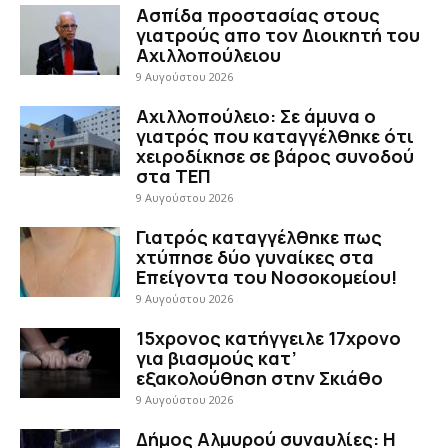
Ασπίδα προστασίας στους
γιατρούς απο τον Διοικητή του
Αχιλλοπούλειου
9 Αυγούστου 2026
Αχιλλοπούλειο: Σε άμυνα ο
γιατρός που καταγγέλθηκε ότι
χειροδίκησε σε βάρος συνοδού
στα ΤΕΠ
9 Αυγούστου 2026
Γιατρός καταγγέλθηκε πως
χτύπησε δύο γυναίκες στα
Επείγοντα του Νοσοκομείου!
9 Αυγούστου 2026
15χρονος κατήγγειλε 17χρονο
για βιασμούς κατ’
εξακολούθηση στην Σκιάθο
9 Αυγούστου 2026
Δήμος Αλμυρού συναυλίες: Η