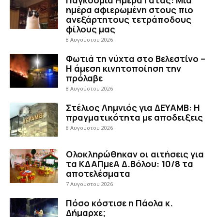
Παγκόσμια Ημέρα Γάτας: Μια
ημέρα αφιερωμένη στους πιο
ανεξάρτητους τετράποδους
φίλους μας
8 Αυγούστου 2026
Φωτιά τη νύχτα στο Βελεστίνο –
Η άμεση κινητοποίηση την
πρόλαβε
8 Αυγούστου 2026
Στέλιος Λημνιός για ΔΕΥΑΜΒ: Η
πραγματικότητα με αποδειξεις
8 Αυγούστου 2026
Ολοκληρώθηκαν οι αιτήσεις για
τα ΚΔΑΠμεΑ Δ.Βόλου: 10/8 τα
αποτελέσματα
7 Αυγούστου 2026
Πόσο κόστισε η Πάολα κ.
Δήμαρχε;