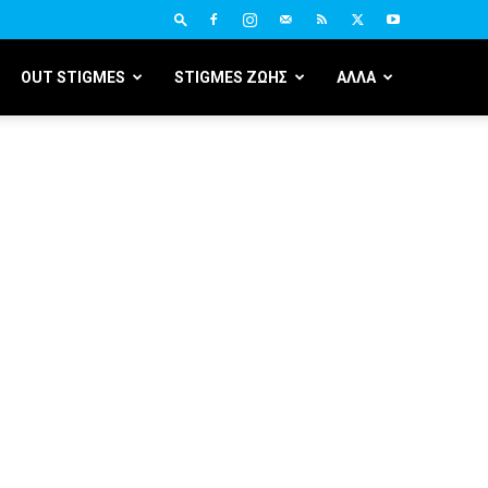
OUT STIGMES
STIGMES ΖΩΗΣ
ΑΛΛΑ