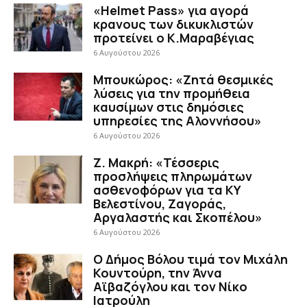
«Helmet Pass» για αγορά
κρανους των δικυκλιστών
προτείνει ο Κ.Μαραβέγιας
6 Αυγούστου 2026
Μπουκώρος: «Ζητά θεσμικές
λύσεις για την προμήθεια
καυσίμων στις δημόσιες
υπηρεσίες της Αλοννήσου»
6 Αυγούστου 2026
Ζ. Μακρή: «Τέσσερις
προσλήψεις πληρωμάτων
ασθενοφόρων για τα ΚΥ
Βελεστίνου, Ζαγοράς,
Αργαλαστής και Σκοπέλου»
6 Αυγούστου 2026
Ο Δήμος Βόλου τιμά τον Μιχάλη
Κουντούρη, την Άννα
Αϊβαζόγλου και τον Νίκο
Ιατρούλη