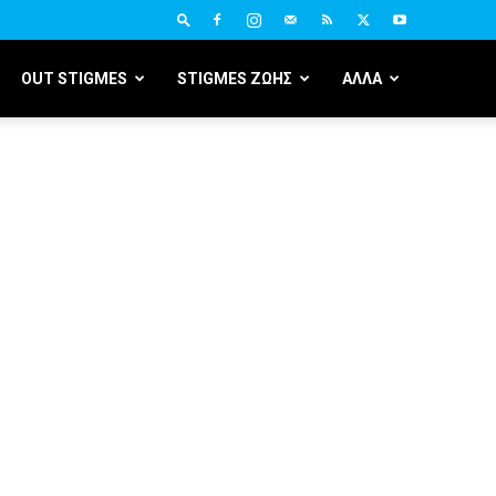
OUT STIGMES
STIGMES ΖΩΗΣ
ΑΛΛΑ