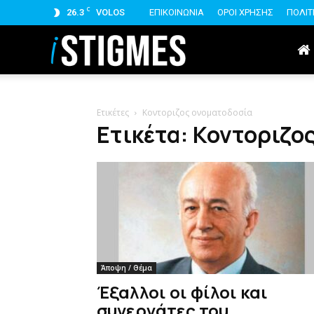
C
26.3
VOLOS
ΕΠΙΚΟΙΝΩΝΙΑ
ΟΡΟΙ ΧΡΗΣΗΣ
ΠΟΛΙΤ
istigmes
Ετικέτες
Κοντοριζος ονοματοδοσία
Ετικέτα: Κοντοριζο
Άποψη / Θέμα
Έξαλλοι οι φίλοι και
συνεργάτες του