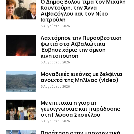
Ο Δήμος Βόλου τιμά τον Μιχάλη
Κουντούρη, την Άννα
Αϊβαζόγλου και τον Νίκο
Ιατρούλη
6 Αυγούστου 2026
Λαχτάρησε την Πυροσβεστική
φωτιά στα Αϊβαλιώτικα-
Έσβησε χάρις την άμεση
κινητοποίηση
5 Αυγούστου 2026
Μοναδικές εικόνες με δελφίνια
ανοιχτά της Μηλίνας (video)
5 Αυγούστου 2026
Με επιτυχία η γιορτή
γευσιγνωσίας και παράδοσης
στη Γλώσσα Σκοπέλου
5 Αυγούστου 2026
Παράταση στην υποχρεωτική