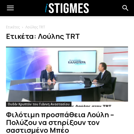
Ετικέτες
Λούλης TRT
Ετικέτα: Λούλης TRT
Ουδέν Κρυπτόν του Γιάννη Αναστασίου
Φιλότιμη προσπάθεια Λούλη –
Πολύζου να στηρίξουν τον
σαστισμένο Μπέο