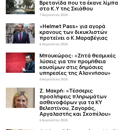
Βρετανίδα που τα έκανε λίμπα
στο Κ.Υ της Σκιάθου
7 Αυγούστου 2026
«Helmet Pass» για αγορά
κρανους των δικυκλιστών
προτείνει ο Κ.Μαραβέγιας
6 Αυγούστου 2026
Μπουκώρος: «Ζητά θεσμικές
λύσεις για την προμήθεια
καυσίμων στις δημόσιες
υπηρεσίες της Αλοννήσου»
6 Αυγούστου 2026
Ζ. Μακρή: «Τέσσερις
προσλήψεις πληρωμάτων
ασθενοφόρων για τα ΚΥ
Βελεστίνου, Ζαγοράς,
Αργαλαστής και Σκοπέλου»
6 Αυγούστου 2026