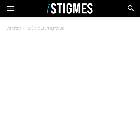
Ετικέτες
Λούλης Ζιμπάμπουε