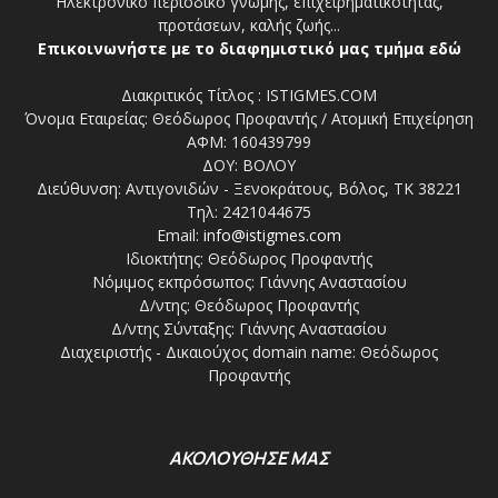
Ηλεκτρονικό περιοδικό γνώμης, επιχειρηματικότητας,
προτάσεων, καλής ζωής...
Επικοινωνήστε με το διαφημιστικό μας τμήμα εδώ
Διακριτικός Τίτλος : ISTIGMES.COM
Όνομα Εταιρείας: Θεόδωρος Προφαντής / Ατομική Επιχείρηση
ΑΦΜ: 160439799
ΔΟΥ: ΒΟΛΟΥ
Διεύθυνση: Αντιγονιδών - Ξενοκράτους, Βόλος, ΤΚ 38221
Τηλ: 2421044675
Email:
info@istigmes.com
Ιδιοκτήτης: Θεόδωρος Προφαντής
Νόμιμος εκπρόσωπος: Γιάννης Αναστασίου
Δ/ντης: Θεόδωρος Προφαντής
Δ/ντης Σύνταξης: Γιάννης Αναστασίου
Διαχειριστής - Δικαιούχος domain name: Θεόδωρος
Προφαντής
ΑΚΟΛΟΥΘΗΣΕ ΜΑΣ