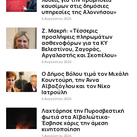
καυσίμων στις δημόσιες
υπηρεσίες της Αλοννήσου»
6 Αυγούστου 2026
Ζ. Μακρή: «Τέσσερις
προσλήψεις πληρωμάτων
ασθενοφόρων για τα ΚΥ
Βελεστίνου, Ζαγοράς,
Αργαλαστής και Σκοπέλου»
6 Αυγούστου 2026
Ο Δήμος Βόλου τιμά τον Μιχάλη
Κουντούρη, την Άννα
Αϊβαζόγλου και τον Νίκο
Ιατρούλη
6 Αυγούστου 2026
Λαχτάρησε την Πυροσβεστική
φωτιά στα Αϊβαλιώτικα-
Έσβησε χάρις την άμεση
κινητοποίηση
5 Αυγούστου 2026