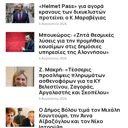
«Helmet Pass» για αγορά
κρανους των δικυκλιστών
προτείνει ο Κ.Μαραβέγιας
6 Αυγούστου 2026
Μπουκώρος: «Ζητά θεσμικές
λύσεις για την προμήθεια
καυσίμων στις δημόσιες
υπηρεσίες της Αλοννήσου»
6 Αυγούστου 2026
Ζ. Μακρή: «Τέσσερις
προσλήψεις πληρωμάτων
ασθενοφόρων για τα ΚΥ
Βελεστίνου, Ζαγοράς,
Αργαλαστής και Σκοπέλου»
6 Αυγούστου 2026
Ο Δήμος Βόλου τιμά τον Μιχάλη
Κουντούρη, την Άννα
Αϊβαζόγλου και τον Νίκο
Ιατρούλη