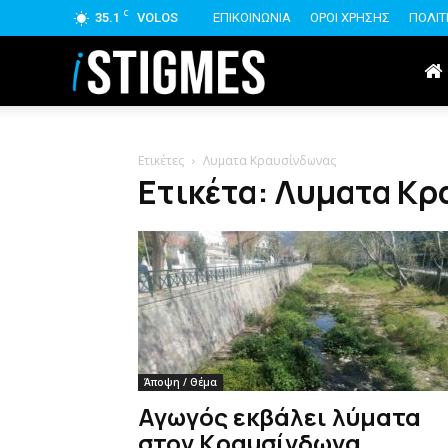
C
35.1
VOLOS
ΕΠΙΚΟΙΝΩΝΙΑ
ΟΡΟΙ ΧΡΗΣΗΣ
ΠΟΛΙΤ
istigmes
Ετικέτες
Λυματα Κραυσίνδωνας
Ετικέτα: Λυματα Κ
Άποψη / Θέμα
Αγωγός εκβάλει λύματα
στον Κραυσίνδωνα