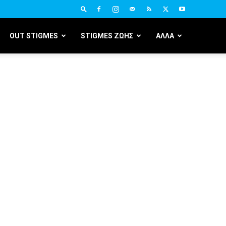
OUT STIGMES
STIGMES ΖΩΗΣ
ΑΛΛΑ