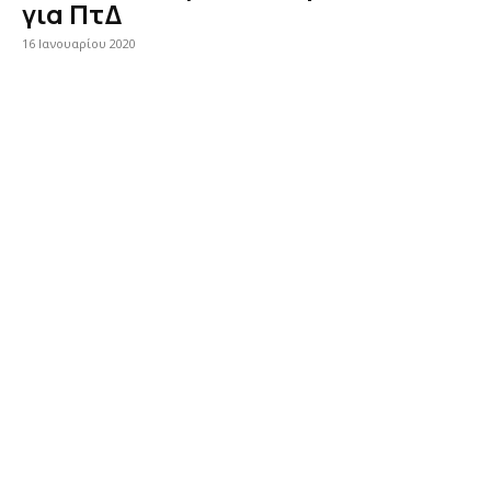
για ΠτΔ
16 Ιανουαρίου 2020