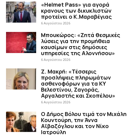
«Helmet Pass» για αγορά
κρανους των δικυκλιστών
προτείνει ο Κ.Μαραβέγιας
6 Αυγούστου 2026
Μπουκώρος: «Ζητά θεσμικές
λύσεις για την προμήθεια
καυσίμων στις δημόσιες
υπηρεσίες της Αλοννήσου»
6 Αυγούστου 2026
Ζ. Μακρή: «Τέσσερις
προσλήψεις πληρωμάτων
ασθενοφόρων για τα ΚΥ
Βελεστίνου, Ζαγοράς,
Αργαλαστής και Σκοπέλου»
6 Αυγούστου 2026
Ο Δήμος Βόλου τιμά τον Μιχάλη
Κουντούρη, την Άννα
Αϊβαζόγλου και τον Νίκο
Ιατρούλη