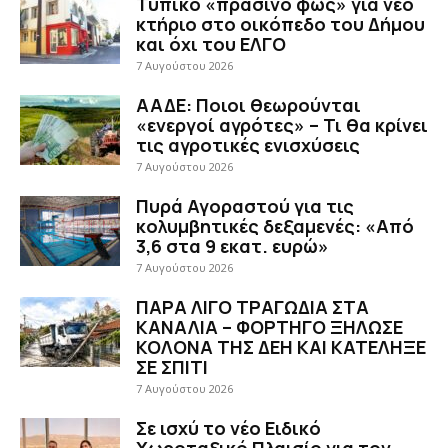
Τυπικό «πράσινο φως» για νέο
κτήριο στο οικόπεδο του Δήμου
και όχι του ΕΛΓΟ
7 Αυγούστου 2026
ΑΑΔΕ: Ποιοι θεωρούνται
«ενεργοί αγρότες» – Τι θα κρίνει
τις αγροτικές ενισχύσεις
7 Αυγούστου 2026
Πυρά Αγοραστού για τις
κολυμβητικές δεξαμενές: «Από
3,6 στα 9 εκατ. ευρώ»
7 Αυγούστου 2026
ΠΑΡΑ ΛΙΓΟ ΤΡΑΓΩΔΙΑ ΣΤΑ
ΚΑΝΑΛΙΑ – ΦΟΡΤΗΓΟ ΞΗΛΩΣΕ
ΚΟΛΟΝΑ ΤΗΣ ΔΕΗ ΚΑΙ ΚΑΤΕΛΗΞΕ
ΣΕ ΣΠΙΤΙ
7 Αυγούστου 2026
Σε ισχύ το νέο Ειδικό
Χωροταξικό Πλαισίο για τον