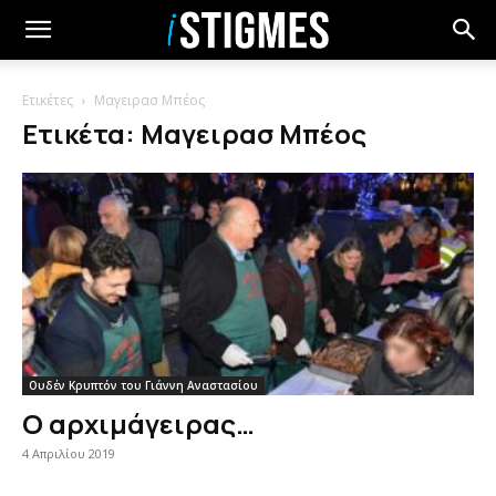
Ετικέτες
Μαγειρασ Μπέος
Ετικέτα: Μαγειρασ Μπέος
Ουδέν Κρυπτόν του Γιάννη Αναστασίου
Ο αρχιμάγειρας…
4 Απριλίου 2019