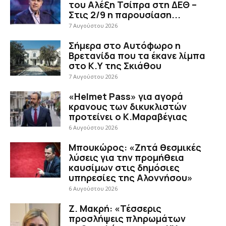
του Αλέξη Τσίπρα στη ΔΕΘ –
Στις 2/9 η παρουσίαση...
7 Αυγούστου 2026
Σήμερα στο Αυτόφωρο η
Βρετανίδα που τα έκανε λίμπα
στο Κ.Υ της Σκιάθου
7 Αυγούστου 2026
«Helmet Pass» για αγορά
κρανους των δικυκλιστών
προτείνει ο Κ.Μαραβέγιας
6 Αυγούστου 2026
Μπουκώρος: «Ζητά θεσμικές
λύσεις για την προμήθεια
καυσίμων στις δημόσιες
υπηρεσίες της Αλοννήσου»
6 Αυγούστου 2026
Ζ. Μακρή: «Τέσσερις
προσλήψεις πληρωμάτων