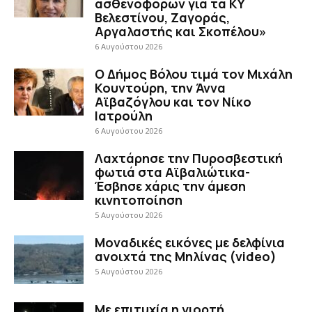
ασθενοφόρων για τα ΚΥ
Βελεστίνου, Ζαγοράς,
Αργαλαστής και Σκοπέλου»
6 Αυγούστου 2026
Ο Δήμος Βόλου τιμά τον Μιχάλη
Κουντούρη, την Άννα
Αϊβαζόγλου και τον Νίκο
Ιατρούλη
6 Αυγούστου 2026
Λαχτάρησε την Πυροσβεστική
φωτιά στα Αϊβαλιώτικα-
Έσβησε χάρις την άμεση
κινητοποίηση
5 Αυγούστου 2026
Μοναδικές εικόνες με δελφίνια
ανοιχτά της Μηλίνας (video)
5 Αυγούστου 2026
Με επιτυχία η γιορτή