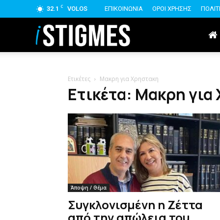
C
32.1
VOLOS
ΕΠΙΚΟΙΝΩΝΙΑ
ΟΡΟΙ ΧΡΗΣΗΣ
ΠΟΛΙΤ
istigmes
Ετικέτες
Μακρη για Χρηστακη
Ετικέτα: Μακρη για
Άποψη / Θέμα
Συγκλονισμένη η Ζέττα
από την απώλεια του