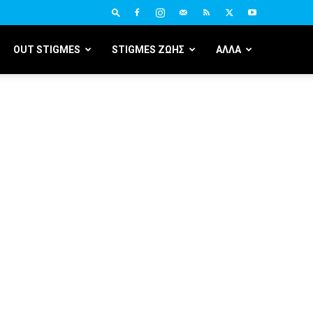
OUT STIGMES
STIGMES ΖΩΗΣ
ΑΛΛΑ