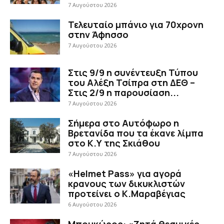
7 Αυγούστου 2026
Τελευταίο μπάνιο για 70χρονη
στην Άφησσο
7 Αυγούστου 2026
Στις 9/9 η συνέντευξη Τύπου
του Αλέξη Τσίπρα στη ΔΕΘ –
Στις 2/9 η παρουσίαση...
7 Αυγούστου 2026
Σήμερα στο Αυτόφωρο η
Βρετανίδα που τα έκανε λίμπα
στο Κ.Υ της Σκιάθου
7 Αυγούστου 2026
«Helmet Pass» για αγορά
κρανους των δικυκλιστών
προτείνει ο Κ.Μαραβέγιας
6 Αυγούστου 2026
Μπουκώρος: «Ζητά θεσμικές