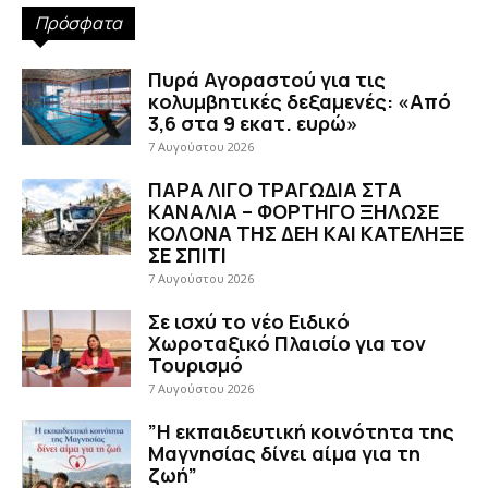
Πρόσφατα
Πυρά Αγοραστού για τις
κολυμβητικές δεξαμενές: «Από
3,6 στα 9 εκατ. ευρώ»
7 Αυγούστου 2026
ΠΑΡΑ ΛΙΓΟ ΤΡΑΓΩΔΙΑ ΣΤΑ
ΚΑΝΑΛΙΑ – ΦΟΡΤΗΓΟ ΞΗΛΩΣΕ
ΚΟΛΟΝΑ ΤΗΣ ΔΕΗ ΚΑΙ ΚΑΤΕΛΗΞΕ
ΣΕ ΣΠΙΤΙ
7 Αυγούστου 2026
Σε ισχύ το νέο Ειδικό
Χωροταξικό Πλαισίο για τον
Τουρισμό
7 Αυγούστου 2026
”Η εκπαιδευτική κοινότητα της
Μαγνησίας δίνει αίμα για τη
ζωή”