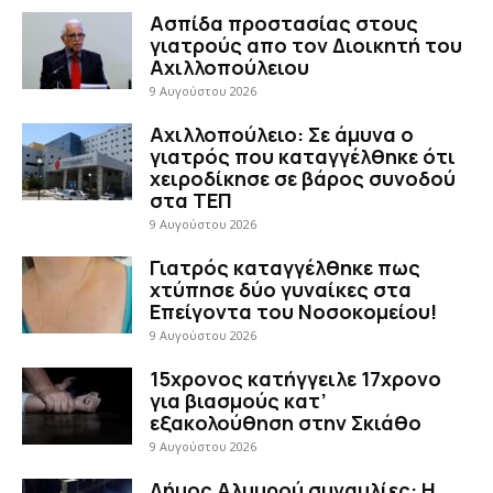
Ασπίδα προστασίας στους
γιατρούς απο τον Διοικητή του
Αχιλλοπούλειου
9 Αυγούστου 2026
Αχιλλοπούλειο: Σε άμυνα ο
γιατρός που καταγγέλθηκε ότι
χειροδίκησε σε βάρος συνοδού
στα ΤΕΠ
9 Αυγούστου 2026
Γιατρός καταγγέλθηκε πως
χτύπησε δύο γυναίκες στα
Επείγοντα του Νοσοκομείου!
9 Αυγούστου 2026
15χρονος κατήγγειλε 17χρονο
για βιασμούς κατ’
εξακολούθηση στην Σκιάθο
9 Αυγούστου 2026
Δήμος Αλμυρού συναυλίες: Η