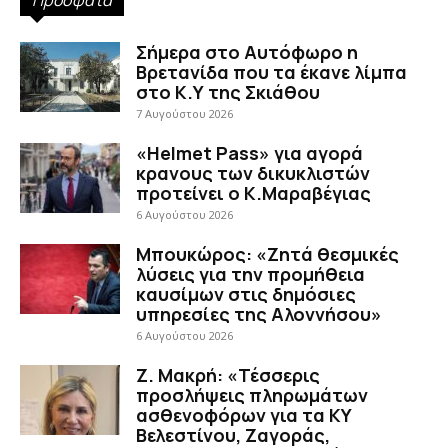
Σήμερα στο Αυτόφωρο η
Βρετανίδα που τα έκανε λίμπα
στο Κ.Υ της Σκιάθου
7 Αυγούστου 2026
«Helmet Pass» για αγορά
κρανους των δικυκλιστών
προτείνει ο Κ.Μαραβέγιας
6 Αυγούστου 2026
Μπουκώρος: «Ζητά θεσμικές
λύσεις για την προμήθεια
καυσίμων στις δημόσιες
υπηρεσίες της Αλοννήσου»
6 Αυγούστου 2026
Ζ. Μακρή: «Τέσσερις
προσλήψεις πληρωμάτων
ασθενοφόρων για τα ΚΥ
Βελεστίνου, Ζαγοράς,