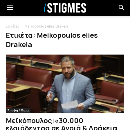
Ετικέτες
Meikopoulos elies Drakeia
Ετικέτα: Meikopoulos elies
Drakeia
Άποψη / Θέμα
Μεϊκόπουλος:«30.000
ελαιόδεντρα σε Αγριά & Δράκεια