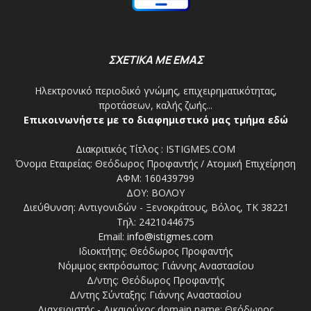
ΣΧΕΤΙΚΑ ΜΕ ΕΜΑΣ
Ηλεκτρονικό περιοδικό γνώμης, επιχειρηματικότητας,
προτάσεων, καλής ζωής...
Επικοινωνήστε με το διαφημιστικό μας τμήμα εδώ
Διακριτικός Τίτλος : ISTIGMES.COM
Όνομα Εταιρείας: Θεόδωρος Προφαντής / Ατομική Επιχείρηση
ΑΦΜ: 160439799
ΔΟΥ: ΒΟΛΟΥ
Διεύθυνση: Αντιγονιδών - Ξενοκράτους, Βόλος, ΤΚ 38221
Τηλ: 2421044675
Email:
info@istigmes.com
Ιδιοκτήτης: Θεόδωρος Προφαντής
Νόμιμος εκπρόσωπος: Γιάννης Αναστασίου
Δ/ντης: Θεόδωρος Προφαντής
Δ/ντης Σύνταξης: Γιάννης Αναστασίου
Διαχειριστής - Δικαιούχος domain name: Θεόδωρος