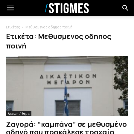
Ετικέτες
Μεθυσμενος οδηηος ποινή
Ετικέτα: Μεθυσμενος οδηηος
ποινή
Άποψη / Θέμα
Ζαγορά: “καμπάνα” σε μεθυσμένο
οδηγό που προκάλεσε τροχαίο