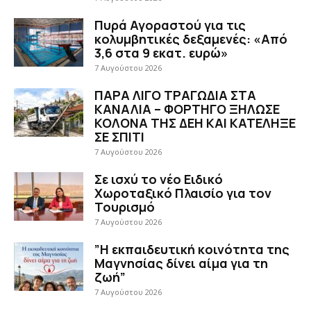
Πυρά Αγοραστού για τις
κολυμβητικές δεξαμενές: «Από
3,6 στα 9 εκατ. ευρώ»
7 Αυγούστου 2026
ΠΑΡΑ ΛΙΓΟ ΤΡΑΓΩΔΙΑ ΣΤΑ
ΚΑΝΑΛΙΑ – ΦΟΡΤΗΓΟ ΞΗΛΩΣΕ
ΚΟΛΟΝΑ ΤΗΣ ΔΕΗ ΚΑΙ ΚΑΤΕΛΗΞΕ
ΣΕ ΣΠΙΤΙ
7 Αυγούστου 2026
Σε ισχύ το νέο Ειδικό
Χωροταξικό Πλαισίο για τον
Τουρισμό
7 Αυγούστου 2026
”Η εκπαιδευτική κοινότητα της
Μαγνησίας δίνει αίμα για τη
ζωή”
7 Αυγούστου 2026