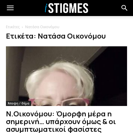
Ετικέτες
Νατάσα Οικονόμου
Ετικέτα: Νατάσα Οικονόμου
Άποψη / Θέμα
Ν.Οικονόμου: Όμορφη μέρα η
σημερινή… υπάρχουν όμως & οι
ασυμπτωματικοί φασίστες