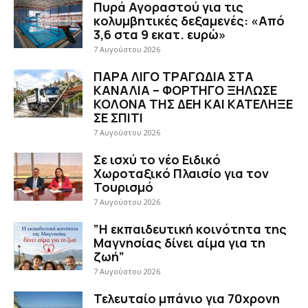
Πυρά Αγοραστού για τις
κολυμβητικές δεξαμενές: «Από
3,6 στα 9 εκατ. ευρώ»
7 Αυγούστου 2026
ΠΑΡΑ ΛΙΓΟ ΤΡΑΓΩΔΙΑ ΣΤΑ
ΚΑΝΑΛΙΑ – ΦΟΡΤΗΓΟ ΞΗΛΩΣΕ
ΚΟΛΟΝΑ ΤΗΣ ΔΕΗ ΚΑΙ ΚΑΤΕΛΗΞΕ
ΣΕ ΣΠΙΤΙ
7 Αυγούστου 2026
Σε ισχύ το νέο Ειδικό
Χωροταξικό Πλαισίο για τον
Τουρισμό
7 Αυγούστου 2026
”Η εκπαιδευτική κοινότητα της
Μαγνησίας δίνει αίμα για τη
ζωή”
7 Αυγούστου 2026
Τελευταίο μπάνιο για 70χρονη