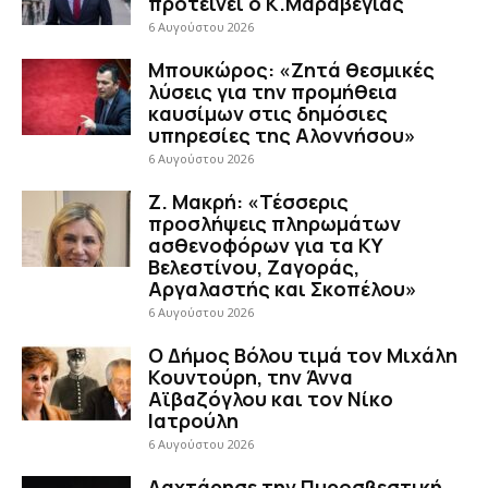
προτείνει ο Κ.Μαραβέγιας
6 Αυγούστου 2026
Μπουκώρος: «Ζητά θεσμικές
λύσεις για την προμήθεια
καυσίμων στις δημόσιες
υπηρεσίες της Αλοννήσου»
6 Αυγούστου 2026
Ζ. Μακρή: «Τέσσερις
προσλήψεις πληρωμάτων
ασθενοφόρων για τα ΚΥ
Βελεστίνου, Ζαγοράς,
Αργαλαστής και Σκοπέλου»
6 Αυγούστου 2026
Ο Δήμος Βόλου τιμά τον Μιχάλη
Κουντούρη, την Άννα
Αϊβαζόγλου και τον Νίκο
Ιατρούλη
6 Αυγούστου 2026
Λαχτάρησε την Πυροσβεστική