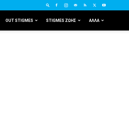
OUT STIGMES
STIGMES ΖΩΗΣ
ΑΛΛΑ