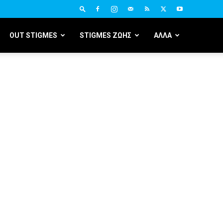
OUT STIGMES
STIGMES ΖΩΗΣ
ΑΛΛΑ