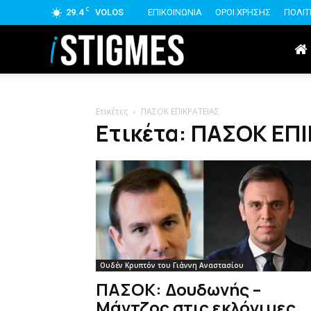
C
29.4
VOLOS
ΕΠΙΚΟΙΝΩΝΙΑ
ΟΡΟΙ ΧΡΗΣΗΣ
ΠΟΛΙΤ
istigmes
Ετικέτες
ΠΑΣΟΚ ΕΠΙΚΡΑΤΕΙΑΣ
Ετικέτα: ΠΑΣΟΚ ΕΠ
Ουδέν Κρυπτόν του Γιάννη Αναστασίου
ΠΑΣΟΚ: Δουδωνής –
Μάντζος στις εκλόγιμες