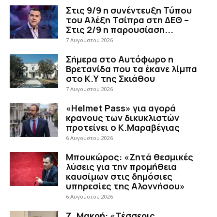
Στις 9/9 η συνέντευξη Τύπου
του Αλέξη Τσίπρα στη ΔΕΘ –
Στις 2/9 η παρουσίαση...
7 Αυγούστου 2026
Σήμερα στο Αυτόφωρο η
Βρετανίδα που τα έκανε λίμπα
στο Κ.Υ της Σκιάθου
7 Αυγούστου 2026
«Helmet Pass» για αγορά
κρανους των δικυκλιστών
προτείνει ο Κ.Μαραβέγιας
6 Αυγούστου 2026
Μπουκώρος: «Ζητά θεσμικές
λύσεις για την προμήθεια
καυσίμων στις δημόσιες
υπηρεσίες της Αλοννήσου»
6 Αυγούστου 2026
Ζ. Μακρή: «Τέσσερις