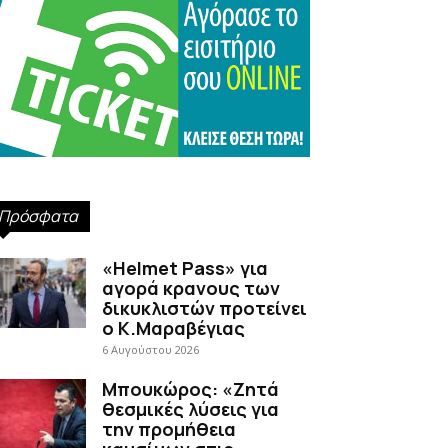
Πρόσφατα
«Helmet Pass» για
αγορά κρανους των
δικυκλιστών προτείνει
ο Κ.Μαραβέγιας
6 Αυγούστου 2026
Μπουκώρος: «Ζητά
θεσμικές λύσεις για
την προμήθεια