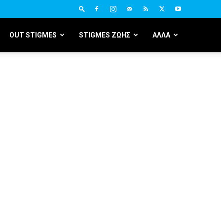
OUT STIGMES
STIGMES ΖΩΗΣ
ΑΛΛΑ