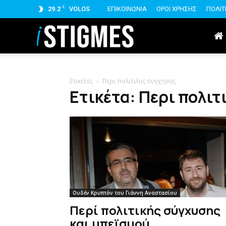
C
29.2
VOLOS
ΕΠΙΚΟΙΝΩΝΙΑ
ΟΡΟΙ ΧΡΗΣΗΣ
ΠΟΛΙΤ
istigmes
Ετικέτες
Περι πολιτιλης συγχησης
Ετικέτα: Περι πολι
Ουδέν Κρυπτόν του Γιάννη Αναστασίου
Περί πολιτικής σύγχυσης
και μπεϊσμού