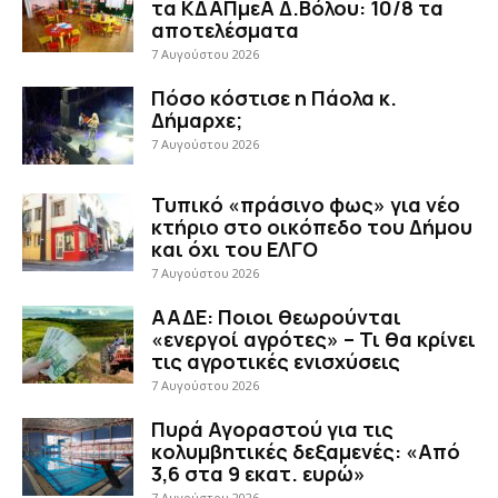
τα ΚΔΑΠμεΑ Δ.Βόλου: 10/8 τα
αποτελέσματα
7 Αυγούστου 2026
Πόσο κόστισε η Πάολα κ.
Δήμαρχε;
7 Αυγούστου 2026
Τυπικό «πράσινο φως» για νέο
κτήριο στο οικόπεδο του Δήμου
και όχι του ΕΛΓΟ
7 Αυγούστου 2026
ΑΑΔΕ: Ποιοι θεωρούνται
«ενεργοί αγρότες» – Τι θα κρίνει
τις αγροτικές ενισχύσεις
7 Αυγούστου 2026
Πυρά Αγοραστού για τις
κολυμβητικές δεξαμενές: «Από
3,6 στα 9 εκατ. ευρώ»
7 Αυγούστου 2026