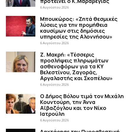
προτείνει ο Κ.Μαραβέγιας
6 Αυγούστου 2026
Μπουκώρος: «Ζητά θεσμικές
λύσεις για την προμήθεια
καυσίμων στις δημόσιες
υπηρεσίες της Αλοννήσου»
6 Αυγούστου 2026
Ζ. Μακρή: «Τέσσερις
προσλήψεις πληρωμάτων
ασθενοφόρων για τα ΚΥ
Βελεστίνου, Ζαγοράς,
Αργαλαστής και Σκοπέλου»
6 Αυγούστου 2026
Ο Δήμος Βόλου τιμά τον Μιχάλη
Κουντούρη, την Άννα
Αϊβαζόγλου και τον Νίκο
Ιατρούλη
6 Αυγούστου 2026
Λαχτάρησε την Πυροσβεστική