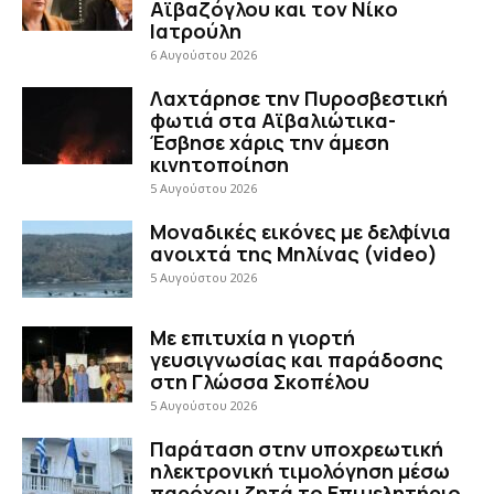
Αϊβαζόγλου και τον Νίκο
Ιατρούλη
6 Αυγούστου 2026
Λαχτάρησε την Πυροσβεστική
φωτιά στα Αϊβαλιώτικα-
Έσβησε χάρις την άμεση
κινητοποίηση
5 Αυγούστου 2026
Μοναδικές εικόνες με δελφίνια
ανοιχτά της Μηλίνας (video)
5 Αυγούστου 2026
Με επιτυχία η γιορτή
γευσιγνωσίας και παράδοσης
στη Γλώσσα Σκοπέλου
5 Αυγούστου 2026
Παράταση στην υποχρεωτική
ηλεκτρονική τιμολόγηση μέσω
παρόχου ζητά το Επιμελητήριο