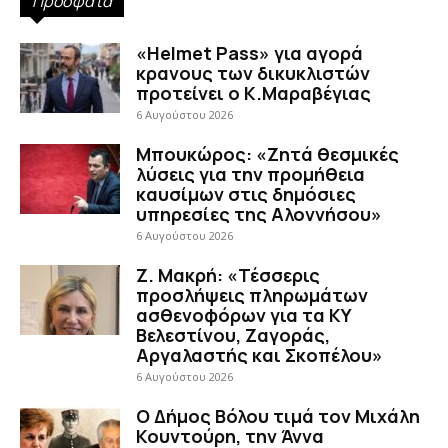
Πρόσφατα
«Helmet Pass» για αγορά
κρανους των δικυκλιστών
προτείνει ο Κ.Μαραβέγιας
6 Αυγούστου 2026
Μπουκώρος: «Ζητά θεσμικές
λύσεις για την προμήθεια
καυσίμων στις δημόσιες
υπηρεσίες της Αλοννήσου»
6 Αυγούστου 2026
Ζ. Μακρή: «Τέσσερις
προσλήψεις πληρωμάτων
ασθενοφόρων για τα ΚΥ
Βελεστίνου, Ζαγοράς,
Αργαλαστής και Σκοπέλου»
6 Αυγούστου 2026
Ο Δήμος Βόλου τιμά τον Μιχάλη
Κουντούρη, την Άννα