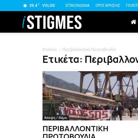
C
29.4
VOLOS
ΕΠΙΚΟΙΝΩΝΙΑ
ΟΡΟΙ ΧΡΗΣΗΣ
ΠΟΛΙΤ
istigmes
Ετικέτες
Περιβαλλοντικη Πρωτοβουλία
Ετικέτα: Περιβαλλ
Άποψη / Θέμα
ΠΕΡΙΒΑΛΛΟΝΤΙΚΗ
ΠΡΩΤΟΒΟΥΛΙΑ