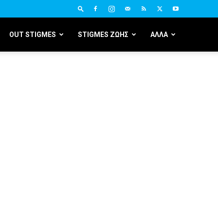
OUT STIGMES
STIGMES ΖΩΗΣ
ΑΛΛΑ