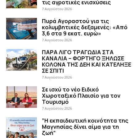
τις αγροτικές ενισχύσεις
7 Αυγούστου 2026
Πυρά Αγοραστού για τις
κολυμβητικές δεξαμενές: «Από
3,6 στα 9 εκατ. ευρώ»
7 Αυγούστου 2026
ΠΑΡΑ ΛΙΓΟ ΤΡΑΓΩΔΙΑ ΣΤΑ
ΚΑΝΑΛΙΑ – ΦΟΡΤΗΓΟ ΞΗΛΩΣΕ
ΚΟΛΟΝΑ ΤΗΣ ΔΕΗ ΚΑΙ ΚΑΤΕΛΗΞΕ
ΣΕ ΣΠΙΤΙ
7 Αυγούστου 2026
Σε ισχύ το νέο Ειδικό
Χωροταξικό Πλαισίο για τον
Τουρισμό
7 Αυγούστου 2026
”Η εκπαιδευτική κοινότητα της
Μαγνησίας δίνει αίμα για τη
ζωή”