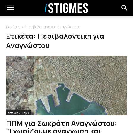
Ετικέτες
Περιβαλοντικη για Αναγνώστου
Ετικέτα: Περιβαλοντικη για
Αναγνώστου
Άποψη / Θέμα
ΠΠΜ για Σωκράτη Αναγνώστου:
“Γνωρίζουμε ανάγνωση και