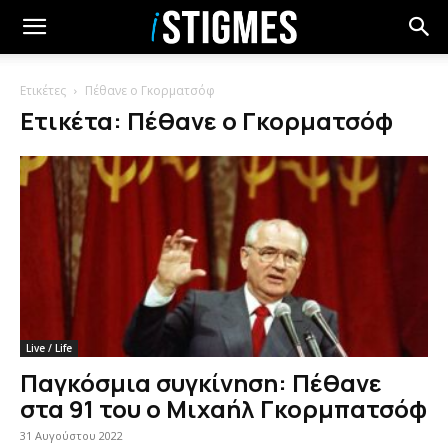
Ετικέτες
Πέθανε ο Γκορματσόφ
Ετικέτα: Πέθανε ο Γκορματσόφ
Live / Life
Παγκόσμια συγκίνηση: Πέθανε
στα 91 του ο Μιχαήλ Γκορμπατσόφ
31 Αυγούστου 2022