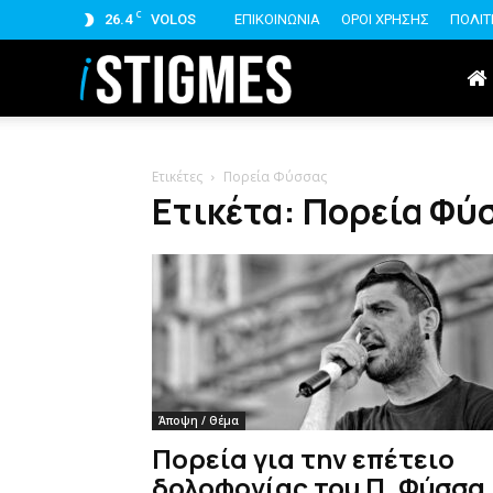
C
26.4
VOLOS
ΕΠΙΚΟΙΝΩΝΙΑ
ΟΡΟΙ ΧΡΗΣΗΣ
ΠΟΛΙΤ
istigmes
Ετικέτες
Πορεία Φύσσας
Ετικέτα: Πορεία Φύ
Άποψη / Θέμα
Πορεία για την επέτειο
δολοφονίας του Π. Φύσσα