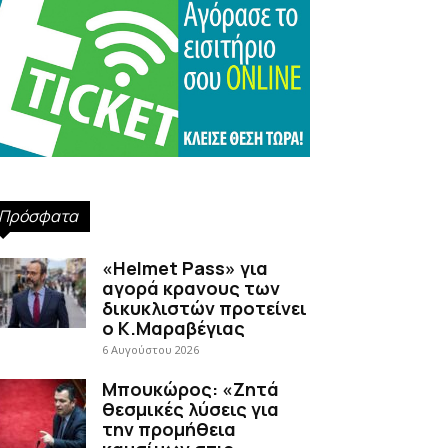
Πρόσφατα
«Helmet Pass» για
αγορά κρανους των
δικυκλιστών προτείνει
ο Κ.Μαραβέγιας
6 Αυγούστου 2026
Μπουκώρος: «Ζητά
θεσμικές λύσεις για
την προμήθεια