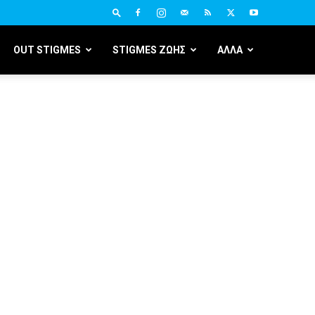
OUT STIGMES
STIGMES ΖΩΗΣ
ΑΛΛΑ