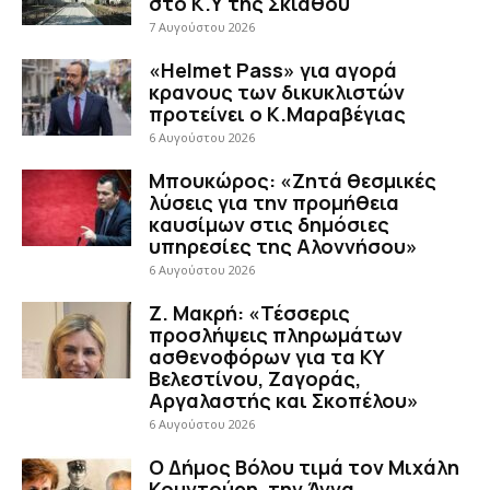
στο Κ.Υ της Σκιάθου
7 Αυγούστου 2026
«Helmet Pass» για αγορά
κρανους των δικυκλιστών
προτείνει ο Κ.Μαραβέγιας
6 Αυγούστου 2026
Μπουκώρος: «Ζητά θεσμικές
λύσεις για την προμήθεια
καυσίμων στις δημόσιες
υπηρεσίες της Αλοννήσου»
6 Αυγούστου 2026
Ζ. Μακρή: «Τέσσερις
προσλήψεις πληρωμάτων
ασθενοφόρων για τα ΚΥ
Βελεστίνου, Ζαγοράς,
Αργαλαστής και Σκοπέλου»
6 Αυγούστου 2026
Ο Δήμος Βόλου τιμά τον Μιχάλη
Κουντούρη, την Άννα