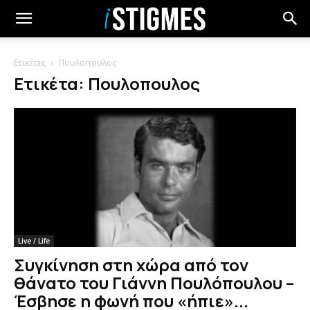
Ετικέτες
Πουλοπουλος
Ετικέτα: Πουλοπουλος
Live / Life
Συγκίνηση στη χώρα από τον
θάνατο του Γιάννη Πουλόπουλου –
Έσβησε η φωνή που «ήπιε»...