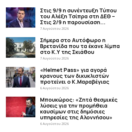
Στις 9/9 η συνέντευξη Τύπου
του Αλέξη Τσίπρα στη ΔΕΘ –
Στις 2/9 η παρουσίαση...
7 Αυγούστου 2026
Σήμερα στο Αυτόφωρο η
Βρετανίδα που τα έκανε λίμπα
στο Κ.Υ της Σκιάθου
7 Αυγούστου 2026
«Helmet Pass» για αγορά
κρανους των δικυκλιστών
προτείνει ο Κ.Μαραβέγιας
6 Αυγούστου 2026
Μπουκώρος: «Ζητά θεσμικές
λύσεις για την προμήθεια
καυσίμων στις δημόσιες
υπηρεσίες της Αλοννήσου»
6 Αυγούστου 2026