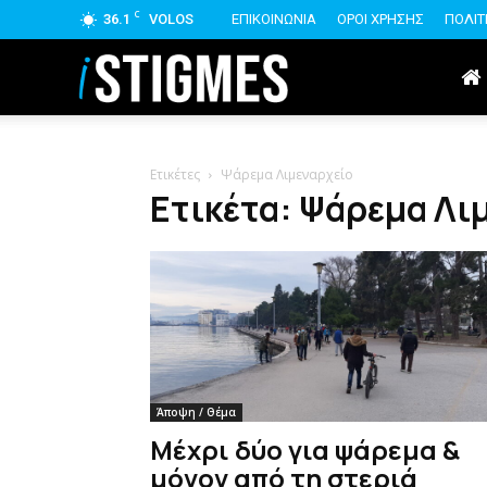
C
36.1
VOLOS
ΕΠΙΚΟΙΝΩΝΙΑ
ΟΡΟΙ ΧΡΗΣΗΣ
ΠΟΛΙΤ
istigmes
Ετικέτες
Ψάρεμα Λιμεναρχείο
Ετικέτα: Ψάρεμα Λι
Άποψη / Θέμα
Μέχρι δύο για ψάρεμα &
μόνον από τη στεριά