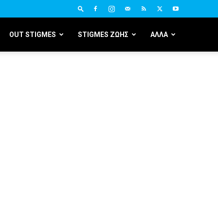
OUT STIGMES
STIGMES ΖΩΗΣ
ΑΛΛΑ