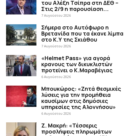
του Αλέξη Τσίπρα στη ΔΕΘ –
Στις 2/9 η παρουσίαση...
7 Αυγούστου 2026
Σήμερα στο Αυτόφωρο η
Βρετανίδα που τα έκανε λίμπα
στο Κ.Υ της Σκιάθου
7 Αυγούστου 2026
«Helmet Pass» για αγορά
κρανους των δικυκλιστών
προτείνει ο Κ.Μαραβέγιας
6 Αυγούστου 2026
Μπουκώρος: «Ζητά θεσμικές
λύσεις για την προμήθεια
καυσίμων στις δημόσιες
υπηρεσίες της Αλοννήσου»
6 Αυγούστου 2026
Ζ. Μακρή: «Τέσσερις
προσλήψεις πληρωμάτων