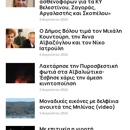
ασθενοφόρων για τα ΚΥ
Βελεστίνου, Ζαγοράς,
Αργαλαστής και Σκοπέλου»
6 Αυγούστου 2026
Ο Δήμος Βόλου τιμά τον Μιχάλη
Κουντούρη, την Άννα
Αϊβαζόγλου και τον Νίκο
Ιατρούλη
6 Αυγούστου 2026
Λαχτάρησε την Πυροσβεστική
φωτιά στα Αϊβαλιώτικα-
Έσβησε χάρις την άμεση
κινητοποίηση
5 Αυγούστου 2026
Μοναδικές εικόνες με δελφίνια
ανοιχτά της Μηλίνας (video)
5 Αυγούστου 2026
Με επιτυχία η γιορτή