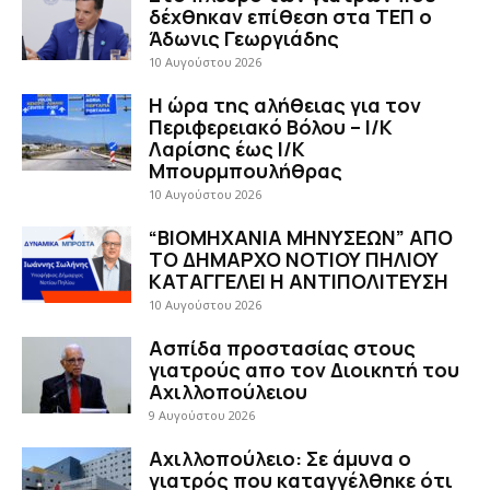
δέχθηκαν επίθεση στα ΤΕΠ ο
Άδωνις Γεωργιάδης
10 Αυγούστου 2026
H ώρα της αλήθειας για τον
Περιφερειακό Βόλου – Ι/Κ
Λαρίσης έως Ι/Κ
Μπουρμπουλήθρας
10 Αυγούστου 2026
“ΒΙΟΜΗΧΑΝΙΑ ΜΗΝΥΣΕΩΝ” ΑΠΟ
ΤΟ ΔΗΜΑΡΧΟ ΝΟΤΙΟΥ ΠΗΛΙΟΥ
ΚΑΤΑΓΓΕΛΕΙ Η ΑΝΤΙΠΟΛΙΤΕΥΣΗ
10 Αυγούστου 2026
Ασπίδα προστασίας στους
γιατρούς απο τον Διοικητή του
Αχιλλοπούλειου
9 Αυγούστου 2026
Αχιλλοπούλειο: Σε άμυνα ο
γιατρός που καταγγέλθηκε ότι