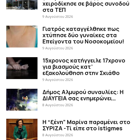
χειροδίκησε σε βάρος συνοδού
στα ΤΕΠ
9 Αυγούστου 2026
Γιατρός καταγγέλθηκε πως
χτύπησε δύο γυναίκες στα
Επείγοντα του Νοσοκομείου!
9 Αυγούστου 2026
15χρονος κατήγγειλε 17χρονο
για βιασμούς κατ’
εξακολούθηση στην Σκιάθο
9 Αυγούστου 2026
Δήμος Αλμυρού συναυλίες: Η
ΔΙΑΥΓΕΙΑ σας ενημερώνει…
8 Αυγούστου 2026
Η “ξένη” Μαρίνα παραμένει στο
ΣΥΡΙΖΑ -Τί είπε στο istigmes
8 Αυγούστου 2026