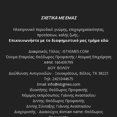
ΣΧΕΤΙΚΑ ΜΕ ΕΜΑΣ
Ηλεκτρονικό περιοδικό γνώμης, επιχειρηματικότητας,
προτάσεων, καλής ζωής...
Επικοινωνήστε με το διαφημιστικό μας τμήμα εδώ
Διακριτικός Τίτλος : ISTIGMES.COM
Όνομα Εταιρείας: Θεόδωρος Προφαντής / Ατομική Επιχείρηση
ΑΦΜ: 160439799
ΔΟΥ: ΒΟΛΟΥ
Διεύθυνση: Αντιγονιδών - Ξενοκράτους, Βόλος, ΤΚ 38221
Τηλ: 2421044675
Email:
info@istigmes.com
Ιδιοκτήτης: Θεόδωρος Προφαντής
Νόμιμος εκπρόσωπος: Γιάννης Αναστασίου
Δ/ντης: Θεόδωρος Προφαντής
Δ/ντης Σύνταξης: Γιάννης Αναστασίου
Διαχειριστής - Δικαιούχος domain name: Θεόδωρος