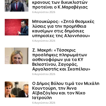
κρανους των δικυκλιστών
προτείνει ο Κ.Μαραβέγιας
6 Αυγούστου 2026
Μπουκώρος: «Ζητά θεσμικές
λύσεις για την προμήθεια
καυσίμων στις δημόσιες
υπηρεσίες της Αλοννήσου»
6 Αυγούστου 2026
Ζ. Μακρή: «Τέσσερις
προσλήψεις πληρωμάτων
ασθενοφόρων για τα ΚΥ
Βελεστίνου, Ζαγοράς,
Αργαλαστής και Σκοπέλου»
6 Αυγούστου 2026
Ο Δήμος Βόλου τιμά τον Μιχάλη
Κουντούρη, την Άννα
Αϊβαζόγλου και τον Νίκο
Ιατρούλη
6 Αυγούστου 2026