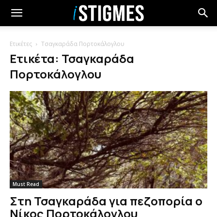
Ετικέτες
Τσαγκαράδα Πορτοκάλογλου
Ετικέτα: Τσαγκαράδα
Πορτοκάλογλου
Must Read
Στη Τσαγκαράδα για πεζοπορία ο
Νίκος Πορτοκάλογλου