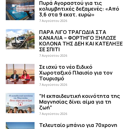
Πυρά Αγοραστού για τις
κολυμβητικές δεξαμενές: «Από
3,6 στα 9 εκατ. ευρώ»
7 Αυγούστου 2026
ΠΑΡΑ ΛΙΓΟ ΤΡΑΓΩΔΙΑ ΣΤΑ
ΚΑΝΑΛΙΑ – ΦΟΡΤΗΓΟ ΞΗΛΩΣΕ
ΚΟΛΟΝΑ ΤΗΣ ΔΕΗ ΚΑΙ ΚΑΤΕΛΗΞΕ
ΣΕ ΣΠΙΤΙ
7 Αυγούστου 2026
Σε ισχύ το νέο Ειδικό
Χωροταξικό Πλαισίο για τον
Τουρισμό
7 Αυγούστου 2026
”Η εκπαιδευτική κοινότητα της
Μαγνησίας δίνει αίμα για τη
ζωή”
7 Αυγούστου 2026
Τελευταίο μπάνιο για 70χρονη