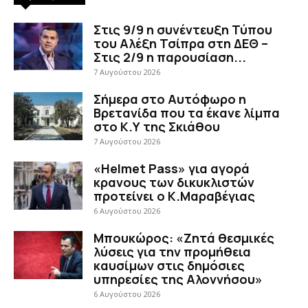
Στις 9/9 η συνέντευξη Τύπου
του Αλέξη Τσίπρα στη ΔΕΘ –
Στις 2/9 η παρουσίαση...
7 Αυγούστου 2026
Σήμερα στο Αυτόφωρο η
Βρετανίδα που τα έκανε λίμπα
στο Κ.Υ της Σκιάθου
7 Αυγούστου 2026
«Helmet Pass» για αγορά
κρανους των δικυκλιστών
προτείνει ο Κ.Μαραβέγιας
6 Αυγούστου 2026
Μπουκώρος: «Ζητά θεσμικές
λύσεις για την προμήθεια
καυσίμων στις δημόσιες
υπηρεσίες της Αλοννήσου»
6 Αυγούστου 2026