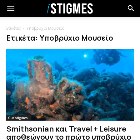
Ετικέτες
Υποβρύχιο Μουσείο
Ετικέτα: Υποβρύχιο Μουσείο
Out stigmes
Smithsonian και Travel + Leisure
αποθεώνουν το πρώτο υποβρύχιο