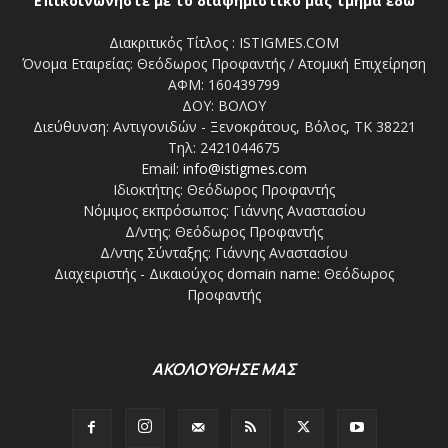
Επικοινωνήστε με το διαφημιστικό μας τμήμα εδώ
Διακριτικός Τίτλος : ISTIGMES.COM
Όνομα Εταιρείας: Θεόδωρος Προφαντής / Ατομική Επιχείρηση
ΑΦΜ: 160439799
ΔΟΥ: ΒΟΛΟΥ
Διεύθυνση: Αντιγονιδών - Ξενοκράτους, Βόλος, ΤΚ 38221
Τηλ: 2421044675
Email:
info@istigmes.com
Ιδιοκτήτης: Θεόδωρος Προφαντής
Νόμιμος εκπρόσωπος: Γιάννης Αναστασίου
Δ/ντης: Θεόδωρος Προφαντής
Δ/ντης Σύνταξης: Γιάννης Αναστασίου
Διαχειριστής - Δικαιούχος domain name: Θεόδωρος
Προφαντής
ΑΚΟΛΟΥΘΗΣΕ ΜΑΣ