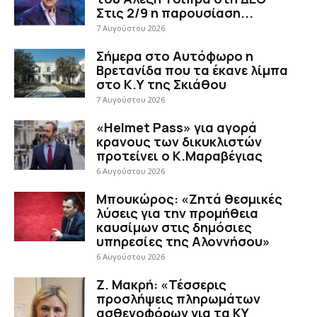
Στις 2/9 η παρουσίαση...
7 Αυγούστου 2026
Σήμερα στο Αυτόφωρο η
Βρετανίδα που τα έκανε λίμπα
στο Κ.Υ της Σκιάθου
7 Αυγούστου 2026
«Helmet Pass» για αγορά
κρανους των δικυκλιστών
προτείνει ο Κ.Μαραβέγιας
6 Αυγούστου 2026
Μπουκώρος: «Ζητά θεσμικές
λύσεις για την προμήθεια
καυσίμων στις δημόσιες
υπηρεσίες της Αλοννήσου»
6 Αυγούστου 2026
Ζ. Μακρή: «Τέσσερις
προσλήψεις πληρωμάτων
ασθενοφόρων για τα ΚΥ