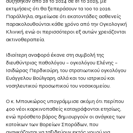
αυξήθηκαν από 28 το 2024 σε 81 το 2025, με
εκτιμήσεις ότι θα ξεπεράσουν τα 100 το 2026.
Παράλληλα, σημείωσε ότι εκατοντάδες ασθενείς
παρακολουθούνται κάθε χρόνο από την Ογκολογική
Κλινική, ενώ οι περισσότεροι εξ αυτών χρειάζονται
ακτινοθεραπεία.
Ιδιαίτερη αναφορά έκανε στη συμβολή της
διευθύντριας παθολόγου – ογκολόγου Ελένης –
Ισιδώρας Περδικούρη, του στρατιωτικού ογκολόγου
Ευάγγελου Βούλγαρη, αλλά και του ιατρικού και
νοσηλευτικού προσωπικού του νοσοκομείου.
Ο κ. Μπουκώρος υπογράμμισε ακόμη ότι περίπου
400 νέοι καρκινοπαθείς καταγράφονται ετησίως,
ενώ πρόσθετο βάρος δημιουργούν οι ανάγκες των
κατοίκων των Βορείων Σποράδων, που
αναγκάζονται να ταξιδεύουν εκτός νομού για