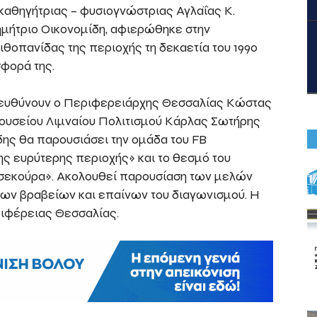
καθηγήτριας – φυσιογνώστριας Αγλαΐας Κ.
Δημήτριο Οικονομίδη, αφιερώθηκε στην
θοπανίδας της περιοχής τη δεκαετία του 1990
σφορά της.
πευθύνουν ο Περιφερειάρχης Θεσσαλίας Κώστας
ουσείου Λιμναίου Πολιτισμού Κάρλας Σωτήρης
δης θα παρουσιάσει την ομάδα του FB
ς ευρύτερης περιοχής» και το θεσμό του
σεκούρα». Ακολουθεί παρουσίαση των μελών
 των βραβείων και επαίνων του διαγωνισμού. Η
ριφέρειας Θεσσαλίας.