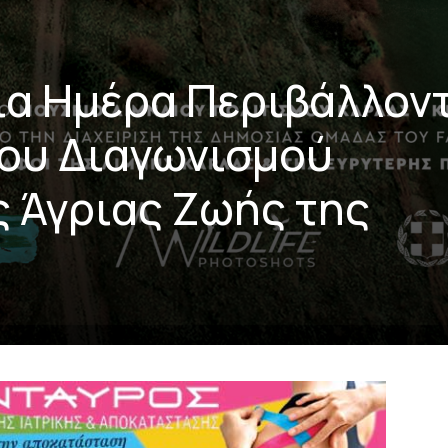
ια Ημέρα Περιβάλλον
του Διαγωνισμού
 Άγριας Ζωής της
α