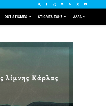
OUT STIGMES
STIGMES ΖΩΗΣ
ΑΛΛΑ