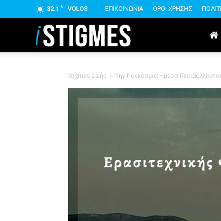
C
32.1
VOLOS
ΕΠΙΚΟΙΝΩΝΙΑ
ΟΡΟΙ ΧΡΗΣΗΣ
ΠΟΛΙΤ
istigmes
Stigmes Ζωής
Την Παγκόσμια Ημέρα Περιβάλλοντος